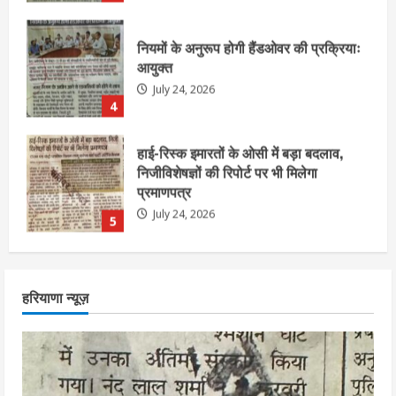
हाई-रिस्क इमारतों के ओसी में बड़ा बदलाव,
निजीविशेषज्ञों की रिपोर्ट पर भी मिलेगा
प्रमाणपत्र
July 24, 2026
5
एचईआरसी के अध्यक्ष नंद लाल का निधन
July 24, 2026
1
आज शाम तक गणना प्रपत्र बीएलओ को वापस
हरियाणा न्यूज़
नहीं जमा कराया तो कट जाएगा वोट
July 24, 2026
2
निर्धारित मानक व नियम का बारीकी से किया