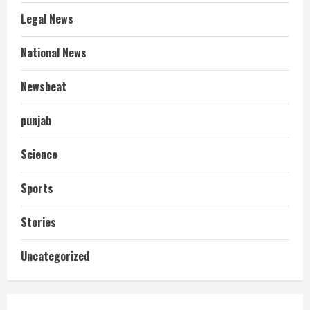
Legal News
National News
Newsbeat
punjab
Science
Sports
Stories
आज शाम तक गणना प्रपत्र बीएलओ को वापस
Uncategorized
नहीं जमा कराया तो कट जाएगा वोट
July 24, 2026
2