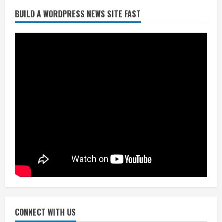
BUILD A WORDPRESS NEWS SITE FAST
निर्धारित मानक व नियम का बारीकी से किया
जाएगा परीक्षण, तब कार्रवाई
July 24, 2026
3
नियमों के अनुरूप होगी हैंडओवर की प्रक्रियाः
आयुक्त
July 24, 2026
4
हाई-रिस्क इमारतों के ओसी में बड़ा बदलाव,
निजीविशेषज्ञों की रिपोर्ट पर भी मिलेगा
प्रमाणपत्र
July 24, 2026
5
CONNECT WITH US
एचईआरसी के अध्यक्ष नंद लाल का निधन