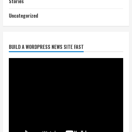
Stories
आज शाम तक गणना प्रपत्र बीएलओ को वापस
Uncategorized
नहीं जमा कराया तो कट जाएगा वोट
July 24, 2026
2
BUILD A WORDPRESS NEWS SITE FAST
निर्धारित मानक व नियम का बारीकी से किया
जाएगा परीक्षण, तब कार्रवाई
July 24, 2026
3
नियमों के अनुरूप होगी हैंडओवर की प्रक्रियाः
आयुक्त
July 24, 2026
4
हाई-रिस्क इमारतों के ओसी में बड़ा बदलाव,
निजीविशेषज्ञों की रिपोर्ट पर भी मिलेगा