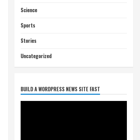
Science
Sports
Stories
आज शाम तक गणना प्रपत्र बीएलओ
को वापस नहीं जमा कराया तो कट
Uncategorized
जाएगा वोट
July 24, 2026
2
BUILD A WORDPRESS NEWS SITE FAST
निर्धारित मानक व नियम का बारीकी से
किया जाएगा परीक्षण, तब कार्रवाई
July 24, 2026
3
नियमों के अनुरूप होगी हैंडओवर की
प्रक्रियाः आयुक्त