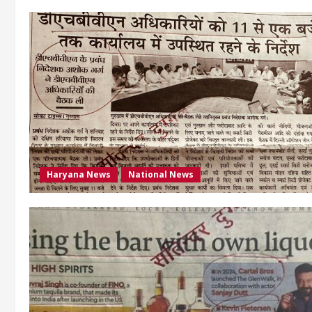
Haryana News
National News