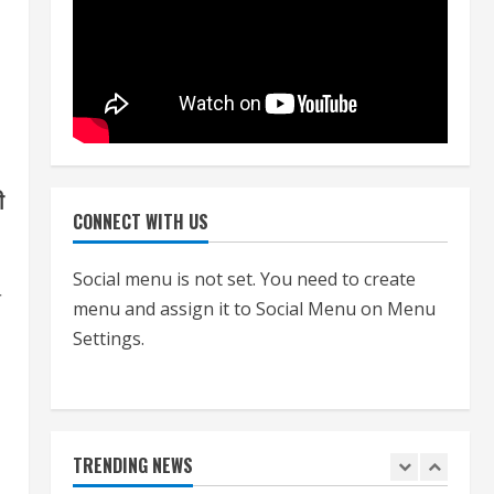
July 24, 2026
4
हाई-रिस्क इमारतों के ओसी में बड़ा
बदलाव, निजीविशेषज्ञों की रिपोर्ट पर भी
मिलेगा प्रमाणपत्र
July 24, 2026
5
ी
CONNECT WITH US
एचईआरसी के अध्यक्ष नंद लाल का
Social menu is not set. You need to create
निधन
न
menu and assign it to Social Menu on Menu
July 24, 2026
1
Settings.
आज शाम तक गणना प्रपत्र बीएलओ
को वापस नहीं जमा कराया तो कट
जाएगा वोट
TRENDING NEWS
July 24, 2026
2