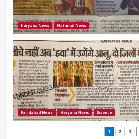
Haryana News
National News
Faridabad News
Haryana News
Science
1
2
3