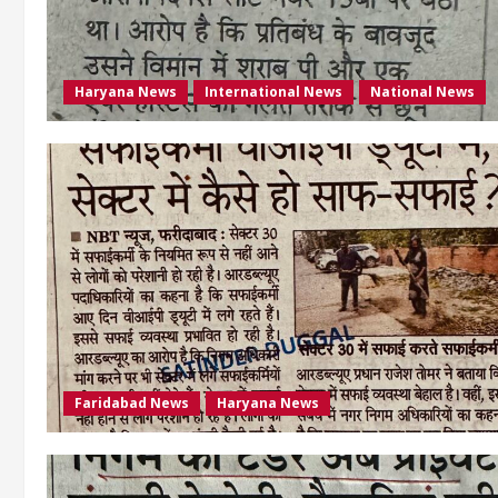
Haryana News
International News
National News
Faridabad News
Haryana News