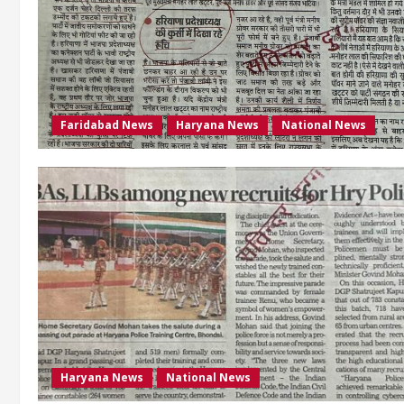
Faridabad News
Haryana News
National News
Haryana News
National News