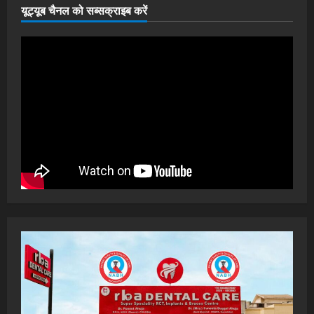
यूट्यूब चैनल को सब्सक्राइब करें