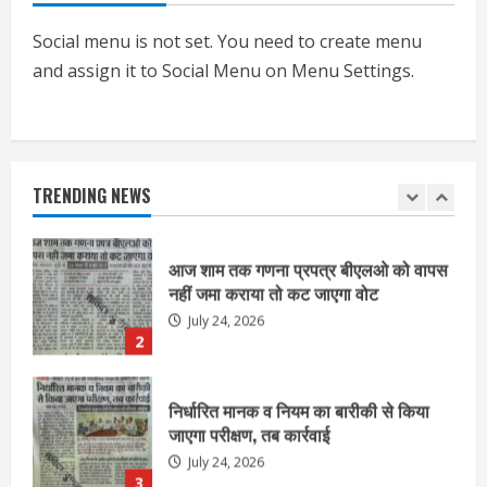
एचईआरसी के अध्यक्ष नंद लाल का निधन
July 24, 2026
Social menu is not set. You need to create menu
1
and assign it to Social Menu on Menu Settings.
आज शाम तक गणना प्रपत्र बीएलओ को वापस
नहीं जमा कराया तो कट जाएगा वोट
July 24, 2026
TRENDING NEWS
2
निर्धारित मानक व नियम का बारीकी से किया
जाएगा परीक्षण, तब कार्रवाई
July 24, 2026
3
नियमों के अनुरूप होगी हैंडओवर की प्रक्रियाः
आयुक्त
July 24, 2026
4