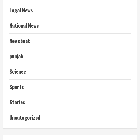
Legal News
National News
Newsbeat
punjab
Science
Sports
Stories
आज शाम तक गणना प्रपत्र बीएलओ को वापस
Uncategorized
नहीं जमा कराया तो कट जाएगा वोट
July 24, 2026
2