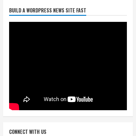
BUILD A WORDPRESS NEWS SITE FAST
निर्धारित मानक व नियम का बारीकी से किया
जाएगा परीक्षण, तब कार्रवाई
July 24, 2026
3
नियमों के अनुरूप होगी हैंडओवर की प्रक्रियाः
आयुक्त
July 24, 2026
4
हाई-रिस्क इमारतों के ओसी में बड़ा बदलाव,
निजीविशेषज्ञों की रिपोर्ट पर भी मिलेगा
प्रमाणपत्र
July 24, 2026
5
CONNECT WITH US