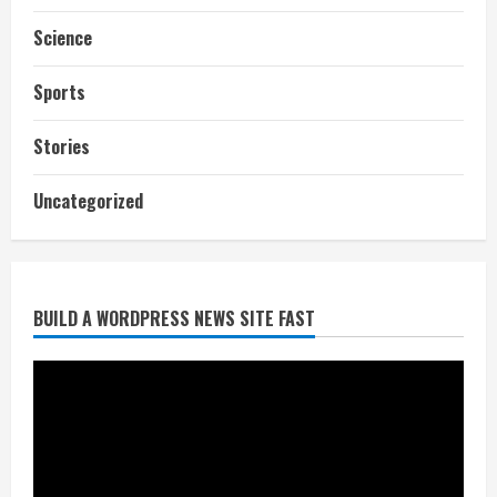
Science
Sports
Stories
आज शाम तक गणना प्रपत्र बीएलओ को वापस
Uncategorized
नहीं जमा कराया तो कट जाएगा वोट
July 24, 2026
2
BUILD A WORDPRESS NEWS SITE FAST
निर्धारित मानक व नियम का बारीकी से किया
जाएगा परीक्षण, तब कार्रवाई
July 24, 2026
3
नियमों के अनुरूप होगी हैंडओवर की प्रक्रियाः