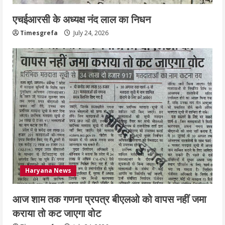
4
एचईआरसी के अध्यक्ष नंद लाल का निधन
हाई-रिस्क इमारतों के ओसी में बड़ा बदलाव,
Timesgrefa
July 24, 2026
निजीविशेषज्ञों की रिपोर्ट पर भी मिलेगा
प्रमाणपत्र
July 24, 2026
5
Haryana News
आज शाम तक गणना प्रपत्र बीएलओ को वापस नहीं जमा
कराया तो कट जाएगा वोट