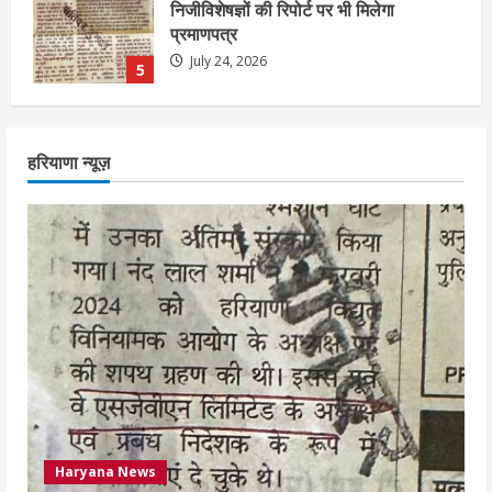
एचईआरसी के अध्यक्ष नंद लाल का निधन
July 24, 2026
1
आज शाम तक गणना प्रपत्र बीएलओ को वापस
हरियाणा न्यूज़
नहीं जमा कराया तो कट जाएगा वोट
July 24, 2026
2
निर्धारित मानक व नियम का बारीकी से किया
जाएगा परीक्षण, तब कार्रवाई
July 24, 2026
3
नियमों के अनुरूप होगी हैंडओवर की प्रक्रियाः
आयुक्त
Haryana News
July 24, 2026