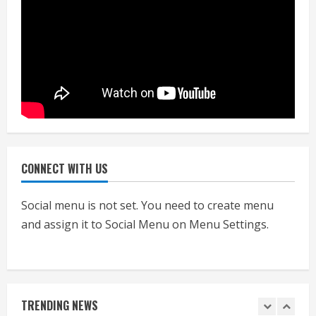
आयुक्त
July 24, 2026
4
हाई-रिस्क इमारतों के ओसी में बड़ा बदलाव,
निजीविशेषज्ञों की रिपोर्ट पर भी मिलेगा
प्रमाणपत्र
July 24, 2026
5
CONNECT WITH US
एचईआरसी के अध्यक्ष नंद लाल का निधन
July 24, 2026
Social menu is not set. You need to create menu
1
and assign it to Social Menu on Menu Settings.
आज शाम तक गणना प्रपत्र बीएलओ को वापस
नहीं जमा कराया तो कट जाएगा वोट
July 24, 2026
TRENDING NEWS
2