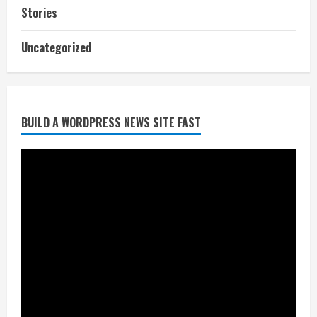
Stories
आज शाम तक गणना प्रपत्र बीएलओ को वापस
Uncategorized
नहीं जमा कराया तो कट जाएगा वोट
July 24, 2026
2
BUILD A WORDPRESS NEWS SITE FAST
निर्धारित मानक व नियम का बारीकी से किया
जाएगा परीक्षण, तब कार्रवाई
July 24, 2026
3
नियमों के अनुरूप होगी हैंडओवर की प्रक्रियाः
आयुक्त
July 24, 2026
4
हाई-रिस्क इमारतों के ओसी में बड़ा बदलाव,