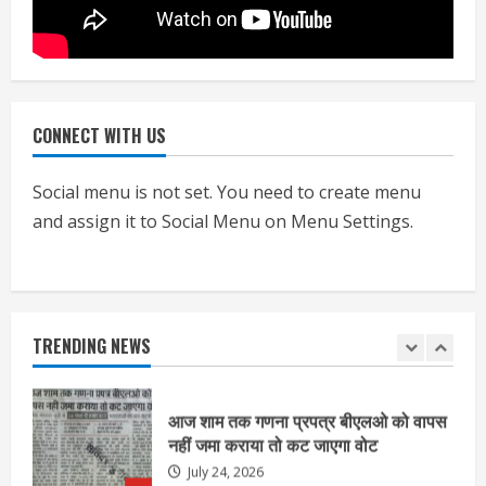
निजीविशेषज्ञों की रिपोर्ट पर भी मिलेगा
प्रमाणपत्र
July 24, 2026
5
CONNECT WITH US
एचईआरसी के अध्यक्ष नंद लाल का निधन
July 24, 2026
Social menu is not set. You need to create menu
1
and assign it to Social Menu on Menu Settings.
आज शाम तक गणना प्रपत्र बीएलओ को वापस
नहीं जमा कराया तो कट जाएगा वोट
July 24, 2026
TRENDING NEWS
2
निर्धारित मानक व नियम का बारीकी से किया
जाएगा परीक्षण, तब कार्रवाई
July 24, 2026