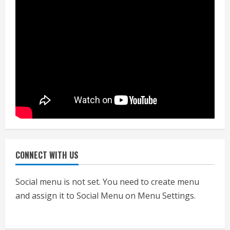
नियमों के अनुरूप होगी हैंडओवर की प्रक्रियाः
आयुक्त
July 24, 2026
4
हाई-रिस्क इमारतों के ओसी में बड़ा बदलाव,
निजीविशेषज्ञों की रिपोर्ट पर भी मिलेगा
प्रमाणपत्र
July 24, 2026
5
CONNECT WITH US
एचईआरसी के अध्यक्ष नंद लाल का निधन
July 24, 2026
Social menu is not set. You need to create menu
1
and assign it to Social Menu on Menu Settings.
आज शाम तक गणना प्रपत्र बीएलओ को वापस