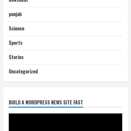
punjab
Science
Sports
Stories
आज शाम तक गणना प्रपत्र बीएलओ को वापस
Uncategorized
नहीं जमा कराया तो कट जाएगा वोट
July 24, 2026
2
BUILD A WORDPRESS NEWS SITE FAST
निर्धारित मानक व नियम का बारीकी से किया
जाएगा परीक्षण, तब कार्रवाई
July 24, 2026
3