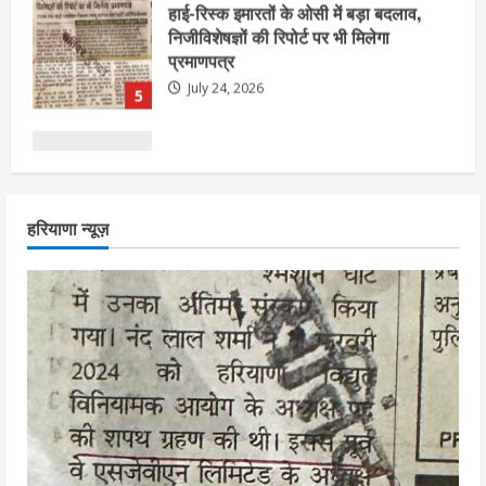
एचईआरसी के अध्यक्ष नंद लाल का निधन
July 24, 2026
1
आज शाम तक गणना प्रपत्र बीएलओ को वापस
हरियाणा न्यूज़
नहीं जमा कराया तो कट जाएगा वोट
July 24, 2026
2
निर्धारित मानक व नियम का बारीकी से किया
जाएगा परीक्षण, तब कार्रवाई
July 24, 2026
3