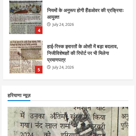
हाई-रिस्क इमारतों के ओसी में बड़ा बदलाव,
निजीविशेषज्ञों की रिपोर्ट पर भी मिलेगा
प्रमाणपत्र
July 24, 2026
5
एचईआरसी के अध्यक्ष नंद लाल का निधन
July 24, 2026
1
आज शाम तक गणना प्रपत्र बीएलओ को वापस
हरियाणा न्यूज़
नहीं जमा कराया तो कट जाएगा वोट
July 24, 2026
2
निर्धारित मानक व नियम का बारीकी से किया
जाएगा परीक्षण, तब कार्रवाई