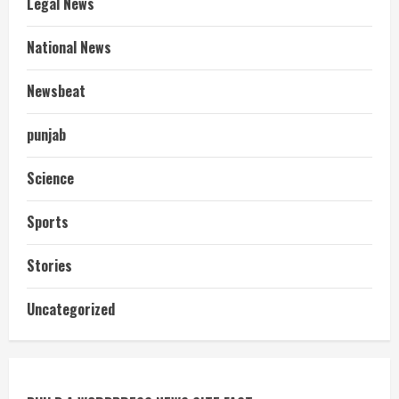
Legal News
National News
Newsbeat
punjab
Science
Sports
Stories
आज शाम तक गणना प्रपत्र बीएलओ को वापस
Uncategorized
नहीं जमा कराया तो कट जाएगा वोट
July 24, 2026
2