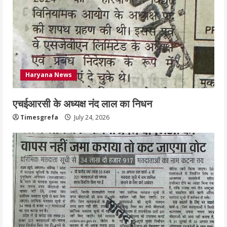
July 24, 2026
3
नियमों के अनुरूप होगी हैंडओवर की प्रक्रियाः
आयुक्त
Haryana News
July 24, 2026
4
एचईआरसी के अध्यक्ष नंद लाल का निधन
हाई-रिस्क इमारतों के ओसी में बड़ा बदलाव,
Timesgrefa
July 24, 2026
निजीविशेषज्ञों की रिपोर्ट पर भी मिलेगा
प्रमाणपत्र
July 24, 2026
5