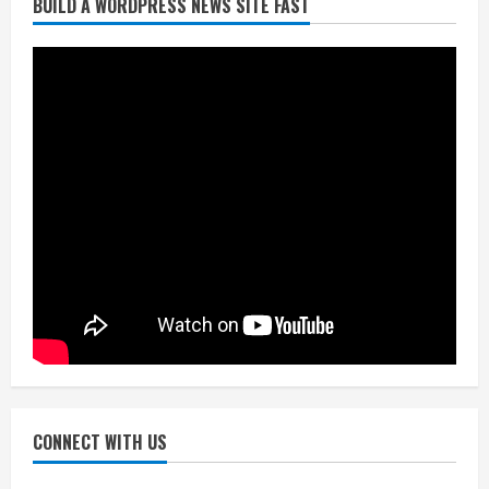
BUILD A WORDPRESS NEWS SITE FAST
निर्धारित मानक व नियम का बारीकी से किया
जाएगा परीक्षण, तब कार्रवाई
July 24, 2026
3
नियमों के अनुरूप होगी हैंडओवर की प्रक्रियाः
आयुक्त
July 24, 2026
4
हाई-रिस्क इमारतों के ओसी में बड़ा बदलाव,
निजीविशेषज्ञों की रिपोर्ट पर भी मिलेगा
प्रमाणपत्र
July 24, 2026
5
CONNECT WITH US
एचईआरसी के अध्यक्ष नंद लाल का निधन
July 24, 2026