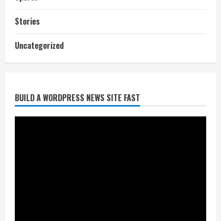
Stories
आज शाम तक गणना प्रपत्र बीएलओ को वापस
Uncategorized
नहीं जमा कराया तो कट जाएगा वोट
July 24, 2026
2
BUILD A WORDPRESS NEWS SITE FAST
निर्धारित मानक व नियम का बारीकी से किया
जाएगा परीक्षण, तब कार्रवाई
July 24, 2026
3
नियमों के अनुरूप होगी हैंडओवर की प्रक्रियाः
आयुक्त
July 24, 2026
4