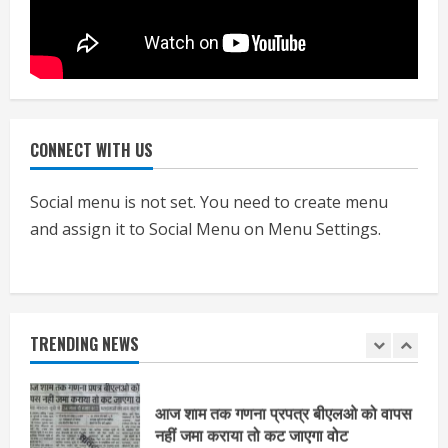
हाई-रिस्क इमारतों के ओसी में बड़ा बदलाव,
निजीविशेषज्ञों की रिपोर्ट पर भी मिलेगा
प्रमाणपत्र
July 24, 2026
5
CONNECT WITH US
एचईआरसी के अध्यक्ष नंद लाल का निधन
July 24, 2026
Social menu is not set. You need to create menu
1
and assign it to Social Menu on Menu Settings.
आज शाम तक गणना प्रपत्र बीएलओ को वापस
नहीं जमा कराया तो कट जाएगा वोट
July 24, 2026
TRENDING NEWS
2
निर्धारित मानक व नियम का बारीकी से किया
जाएगा परीक्षण, तब कार्रवाई