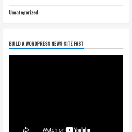
आज शाम तक गणना प्रपत्र बीएलओ को वापस
Uncategorized
नहीं जमा कराया तो कट जाएगा वोट
July 24, 2026
2
BUILD A WORDPRESS NEWS SITE FAST
निर्धारित मानक व नियम का बारीकी से किया
जाएगा परीक्षण, तब कार्रवाई
July 24, 2026
3
नियमों के अनुरूप होगी हैंडओवर की प्रक्रियाः
आयुक्त
July 24, 2026
4
हाई-रिस्क इमारतों के ओसी में बड़ा बदलाव,
निजीविशेषज्ञों की रिपोर्ट पर भी मिलेगा