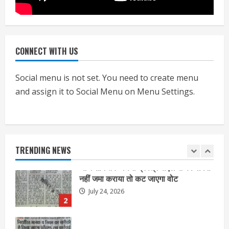
प्रमाणपत्र
July 24, 2026
5
CONNECT WITH US
एचईआरसी के अध्यक्ष नंद लाल का निधन
July 24, 2026
Social menu is not set. You need to create menu
1
and assign it to Social Menu on Menu Settings.
आज शाम तक गणना प्रपत्र बीएलओ को वापस
नहीं जमा कराया तो कट जाएगा वोट
July 24, 2026
TRENDING NEWS
2
निर्धारित मानक व नियम का बारीकी से किया
जाएगा परीक्षण, तब कार्रवाई
July 24, 2026
3