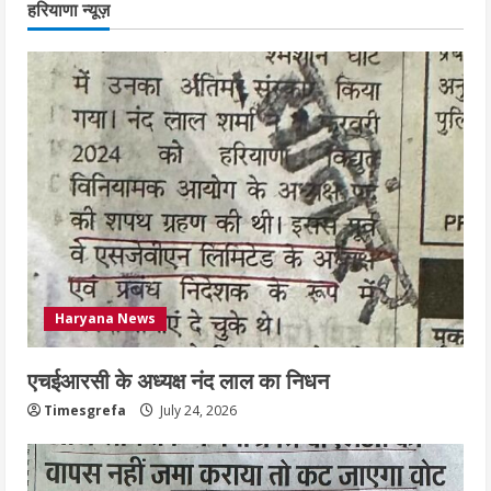
हरियाणा न्यूज़
नहीं जमा कराया तो कट जाएगा वोट
July 24, 2026
2
निर्धारित मानक व नियम का बारीकी से किया
जाएगा परीक्षण, तब कार्रवाई
July 24, 2026
3
नियमों के अनुरूप होगी हैंडओवर की प्रक्रियाः
आयुक्त
Haryana News
July 24, 2026
4
एचईआरसी के अध्यक्ष नंद लाल का निधन
हाई-रिस्क इमारतों के ओसी में बड़ा बदलाव,
Timesgrefa
July 24, 2026
निजीविशेषज्ञों की रिपोर्ट पर भी मिलेगा
प्रमाणपत्र
July 24, 2026
5