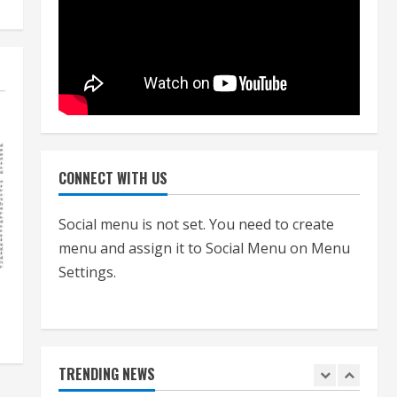
July 24, 2026
3
नियमों के अनुरूप होगी हैंडओवर की
प्रक्रियाः आयुक्त
July 24, 2026
4
CONNECT WITH US
हाई-रिस्क इमारतों के ओसी में बड़ा
बदलाव, निजीविशेषज्ञों की रिपोर्ट पर भी
मिलेगा प्रमाणपत्र
Social menu is not set. You need to create
menu and assign it to Social Menu on Menu
July 24, 2026
5
Settings.
एचईआरसी के अध्यक्ष नंद लाल का
निधन
July 24, 2026
1
TRENDING NEWS