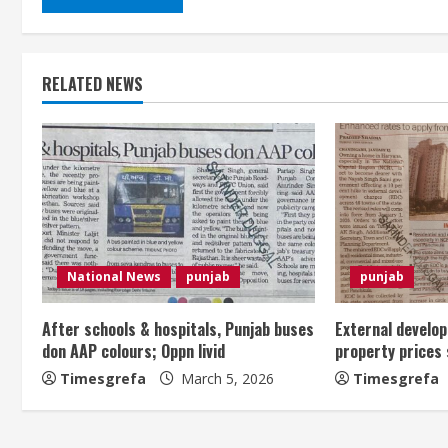
RELATED NEWS
National News
punjab
punjab
After schools & hospitals, Punjab buses
External develo
don AAP colours; Oppn livid
property prices 
Timesgrefa
March 5, 2026
Timesgrefa