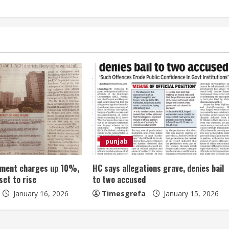
punjab
pment charges up 10%,
HC says allegations grave, denies bail
set to rise
to two accused
January 16, 2026
Timesgrefa
January 15, 2026