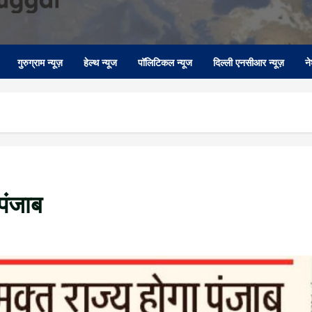
गुरुग्राम न्यूज़
हेल्थ न्यूज
पॉलिटिकल न्यूज
दिल्ली एनसीआर न्यूज़
न
पंजाब