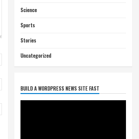
Science
Sports
Stories
Uncategorized
आज शाम तक गणना प्रपत्र बीएलओ
BUILD A WORDPRESS NEWS SITE FAST
को वापस नहीं जमा कराया तो कट
जाएगा वोट
July 24, 2026
2
निर्धारित मानक व नियम का बारीकी से
किया जाएगा परीक्षण, तब कार्रवाई