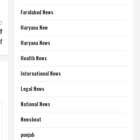
Faridabad News
:
Haryana New
ं
ं
Haryana News
Health News
International News
Legal News
National News
Newsbeat
punjab