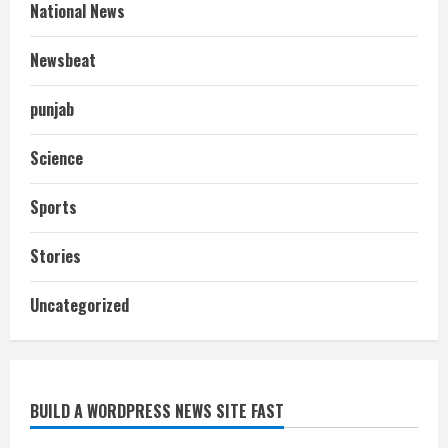
National News
Newsbeat
punjab
Science
Sports
Stories
आज शाम तक गणना प्रपत्र बीएलओ को वापस
Uncategorized
नहीं जमा कराया तो कट जाएगा वोट
July 24, 2026
2
BUILD A WORDPRESS NEWS SITE FAST
निर्धारित मानक व नियम का बारीकी से किया
जाएगा परीक्षण, तब कार्रवाई