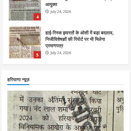
निजीविशेषज्ञों की रिपोर्ट पर भी मिलेगा
प्रमाणपत्र
July 24, 2026
5
एचईआरसी के अध्यक्ष नंद लाल का निधन
July 24, 2026
1
आज शाम तक गणना प्रपत्र बीएलओ को वापस
हरियाणा न्यूज़
नहीं जमा कराया तो कट जाएगा वोट
July 24, 2026
2
निर्धारित मानक व नियम का बारीकी से किया
जाएगा परीक्षण, तब कार्रवाई
July 24, 2026
3