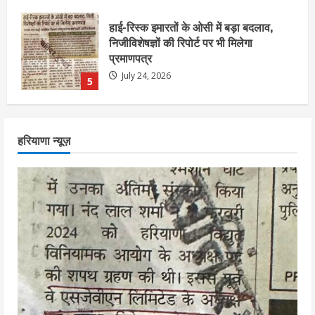
एचईआरसी के अध्यक्ष नंद लाल का निधन
July 24, 2026
1
आज शाम तक गणना प्रपत्र बीएलओ को वापस
हरियाणा न्यूज़
नहीं जमा कराया तो कट जाएगा वोट
July 24, 2026
2
निर्धारित मानक व नियम का बारीकी से किया
जाएगा परीक्षण, तब कार्रवाई
July 24, 2026
3
नियमों के अनुरूप होगी हैंडओवर की प्रक्रियाः