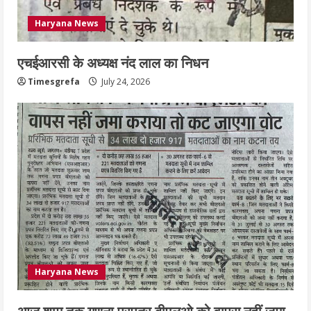
आयुक्त
Haryana News
July 24, 2026
4
एचईआरसी के अध्यक्ष नंद लाल का निधन
हाई-रिस्क इमारतों के ओसी में बड़ा बदलाव,
Timesgrefa
July 24, 2026
निजीविशेषज्ञों की रिपोर्ट पर भी मिलेगा
प्रमाणपत्र
July 24, 2026
5
Haryana News
आज शाम तक गणना प्रपत्र बीएलओ को वापस नहीं जमा