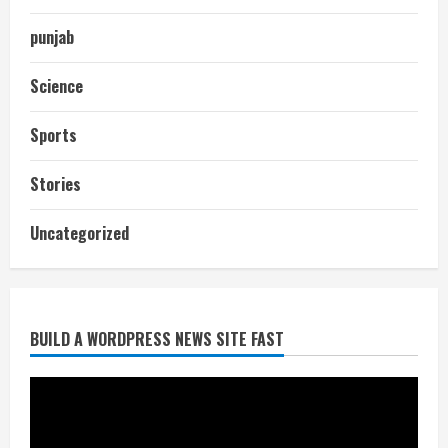
punjab
Science
Sports
Stories
आज शाम तक गणना प्रपत्र बीएलओ को वापस
Uncategorized
नहीं जमा कराया तो कट जाएगा वोट
July 24, 2026
2
BUILD A WORDPRESS NEWS SITE FAST
निर्धारित मानक व नियम का बारीकी से किया
जाएगा परीक्षण, तब कार्रवाई
July 24, 2026
3