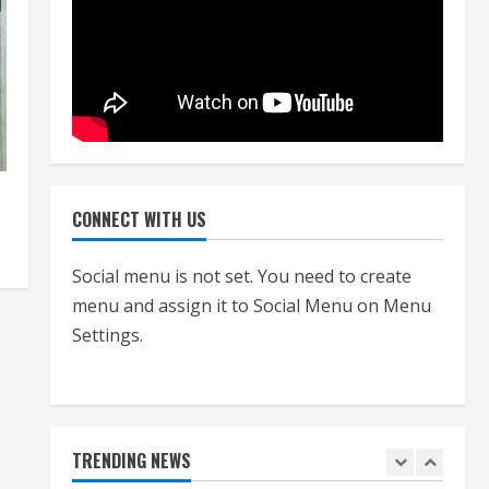
नियमों के अनुरूप होगी हैंडओवर की
प्रक्रियाः आयुक्त
July 24, 2026
4
हाई-रिस्क इमारतों के ओसी में बड़ा
बदलाव, निजीविशेषज्ञों की रिपोर्ट पर भी
मिलेगा प्रमाणपत्र
July 24, 2026
CONNECT WITH US
5
Social menu is not set. You need to create
एचईआरसी के अध्यक्ष नंद लाल का
menu and assign it to Social Menu on Menu
निधन
Settings.
July 24, 2026
1
आज शाम तक गणना प्रपत्र बीएलओ
को वापस नहीं जमा कराया तो कट
TRENDING NEWS
जाएगा वोट