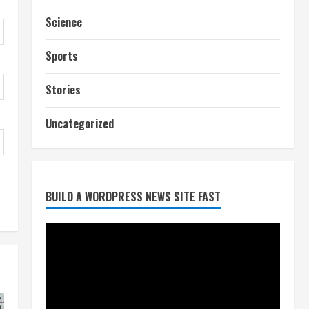
Science
Sports
Stories
Uncategorized
आज शाम तक गणना प्रपत्र बीएलओ
को वापस नहीं जमा कराया तो कट
जाएगा वोट
July 24, 2026
2
BUILD A WORDPRESS NEWS SITE FAST
निर्धारित मानक व नियम का बारीकी से
किया जाएगा परीक्षण, तब कार्रवाई
July 24, 2026
3