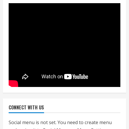
जाएगा परीक्षण, तब कार्रवाई
July 24, 2026
3
नियमों के अनुरूप होगी हैंडओवर की प्रक्रियाः
आयुक्त
July 24, 2026
4
हाई-रिस्क इमारतों के ओसी में बड़ा बदलाव,
निजीविशेषज्ञों की रिपोर्ट पर भी मिलेगा
प्रमाणपत्र
July 24, 2026
5
CONNECT WITH US
एचईआरसी के अध्यक्ष नंद लाल का निधन
July 24, 2026
Social menu is not set. You need to create menu
1