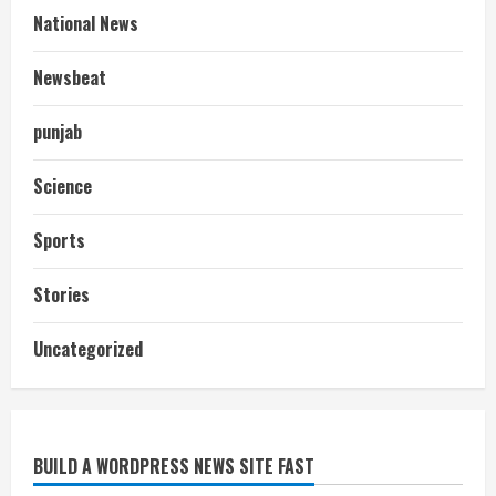
National News
Newsbeat
punjab
Science
Sports
Stories
आज शाम तक गणना प्रपत्र बीएलओ को वापस
Uncategorized
नहीं जमा कराया तो कट जाएगा वोट
July 24, 2026
2
BUILD A WORDPRESS NEWS SITE FAST
निर्धारित मानक व नियम का बारीकी से किया