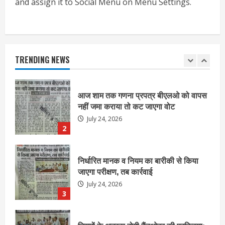
and assign it to Social Menu on Menu Settings.
आज शाम तक गणना प्रपत्र बीएलओ को वापस
नहीं जमा कराया तो कट जाएगा वोट
July 24, 2026
TRENDING NEWS
2
निर्धारित मानक व नियम का बारीकी से किया
जाएगा परीक्षण, तब कार्रवाई
July 24, 2026
3
नियमों के अनुरूप होगी हैंडओवर की प्रक्रियाः
आयुक्त
July 24, 2026
4
हाई-रिस्क इमारतों के ओसी में बड़ा बदलाव,