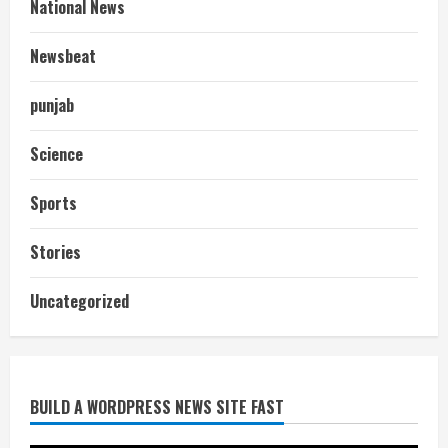
National News
Newsbeat
punjab
Science
Sports
Stories
आज शाम तक गणना प्रपत्र बीएलओ को वापस
Uncategorized
नहीं जमा कराया तो कट जाएगा वोट
July 24, 2026
2
BUILD A WORDPRESS NEWS SITE FAST
निर्धारित मानक व नियम का बारीकी से किया
जाएगा परीक्षण, तब कार्रवाई