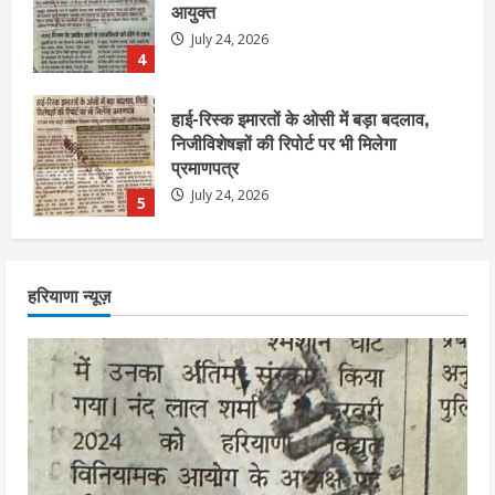
प्रमाणपत्र
July 24, 2026
5
एचईआरसी के अध्यक्ष नंद लाल का निधन
July 24, 2026
1
आज शाम तक गणना प्रपत्र बीएलओ को वापस
हरियाणा न्यूज़
नहीं जमा कराया तो कट जाएगा वोट
July 24, 2026
2
निर्धारित मानक व नियम का बारीकी से किया
जाएगा परीक्षण, तब कार्रवाई
July 24, 2026
3