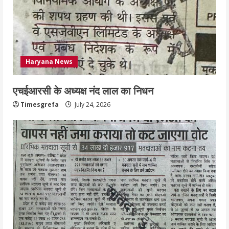
3
नियमों के अनुरूप होगी हैंडओवर की प्रक्रियाः
आयुक्त
Haryana News
July 24, 2026
4
एचईआरसी के अध्यक्ष नंद लाल का निधन
हाई-रिस्क इमारतों के ओसी में बड़ा बदलाव,
Timesgrefa
July 24, 2026
निजीविशेषज्ञों की रिपोर्ट पर भी मिलेगा
प्रमाणपत्र
July 24, 2026
5