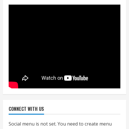
जाएगा परीक्षण, तब कार्रवाई
July 24, 2026
3
नियमों के अनुरूप होगी हैंडओवर की प्रक्रियाः
आयुक्त
July 24, 2026
4
हाई-रिस्क इमारतों के ओसी में बड़ा बदलाव,
निजीविशेषज्ञों की रिपोर्ट पर भी मिलेगा
प्रमाणपत्र
July 24, 2026
5
CONNECT WITH US
एचईआरसी के अध्यक्ष नंद लाल का निधन
July 24, 2026
Social menu is not set. You need to create menu