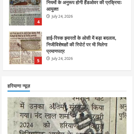
निजीविशेषज्ञों की रिपोर्ट पर भी मिलेगा
प्रमाणपत्र
July 24, 2026
5
एचईआरसी के अध्यक्ष नंद लाल का निधन
July 24, 2026
1
आज शाम तक गणना प्रपत्र बीएलओ को वापस
हरियाणा न्यूज़
नहीं जमा कराया तो कट जाएगा वोट
July 24, 2026
2
निर्धारित मानक व नियम का बारीकी से किया
जाएगा परीक्षण, तब कार्रवाई
July 24, 2026