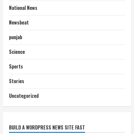
National News
Newsbeat
punjab
Science
Sports
Stories
आज शाम तक गणना प्रपत्र बीएलओ को वापस
Uncategorized
नहीं जमा कराया तो कट जाएगा वोट
July 24, 2026
2
BUILD A WORDPRESS NEWS SITE FAST
निर्धारित मानक व नियम का बारीकी से किया