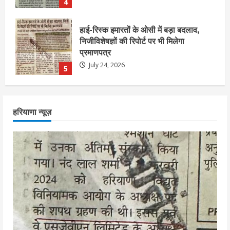
5
एचईआरसी के अध्यक्ष नंद लाल का निधन
July 24, 2026
1
आज शाम तक गणना प्रपत्र बीएलओ को वापस
हरियाणा न्यूज़
नहीं जमा कराया तो कट जाएगा वोट
July 24, 2026
2
निर्धारित मानक व नियम का बारीकी से किया
जाएगा परीक्षण, तब कार्रवाई
July 24, 2026
3