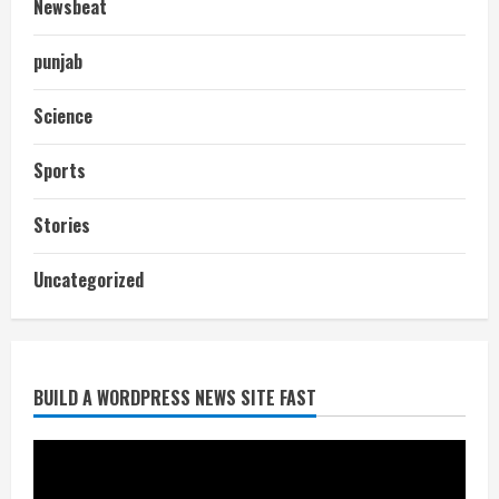
Newsbeat
punjab
Science
Sports
Stories
आज शाम तक गणना प्रपत्र बीएलओ को वापस
Uncategorized
नहीं जमा कराया तो कट जाएगा वोट
July 24, 2026
2
BUILD A WORDPRESS NEWS SITE FAST
निर्धारित मानक व नियम का बारीकी से किया
जाएगा परीक्षण, तब कार्रवाई
July 24, 2026
3