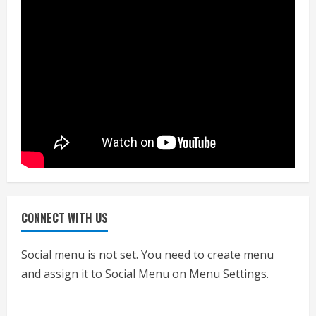
नियमों के अनुरूप होगी हैंडओवर की प्रक्रियाः
आयुक्त
July 24, 2026
4
हाई-रिस्क इमारतों के ओसी में बड़ा बदलाव,
निजीविशेषज्ञों की रिपोर्ट पर भी मिलेगा
प्रमाणपत्र
July 24, 2026
5
CONNECT WITH US
एचईआरसी के अध्यक्ष नंद लाल का निधन
July 24, 2026
Social menu is not set. You need to create menu
1
and assign it to Social Menu on Menu Settings.
आज शाम तक गणना प्रपत्र बीएलओ को वापस