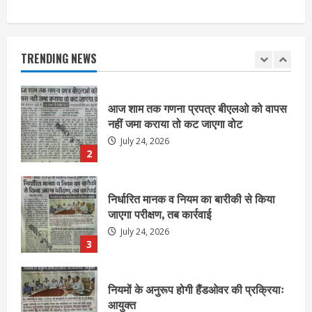
आज शाम तक गणना प्रपत्र बीएलओ को वापस
नहीं जमा कराया तो कट जाएगा वोट
July 24, 2026
TRENDING NEWS
2
निर्धारित मानक व नियम का बारीकी से किया
जाएगा परीक्षण, तब कार्रवाई
July 24, 2026
3
नियमों के अनुरूप होगी हैंडओवर की प्रक्रियाः
आयुक्त
July 24, 2026
4
हाई-रिस्क इमारतों के ओसी में बड़ा बदलाव,
निजीविशेषज्ञों की रिपोर्ट पर भी मिलेगा
प्रमाणपत्र