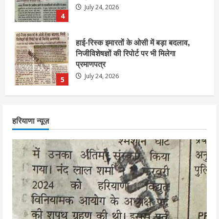
July 24, 2026
5
एचईआरसी के अध्यक्ष नंद लाल का निधन
July 24, 2026
1
आज शाम तक गणना प्रपत्र बीएलओ को वापस
हरियाणा न्यूज़
नहीं जमा कराया तो कट जाएगा वोट
July 24, 2026
2
निर्धारित मानक व नियम का बारीकी से किया
जाएगा परीक्षण, तब कार्रवाई
July 24, 2026
3