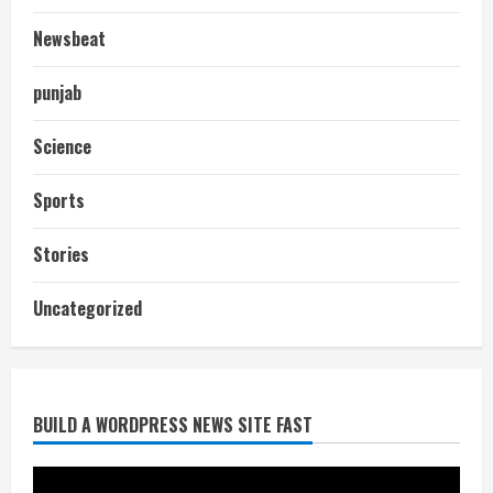
Newsbeat
punjab
Science
Sports
Stories
आज शाम तक गणना प्रपत्र बीएलओ को वापस
Uncategorized
नहीं जमा कराया तो कट जाएगा वोट
July 24, 2026
2
BUILD A WORDPRESS NEWS SITE FAST
निर्धारित मानक व नियम का बारीकी से किया
जाएगा परीक्षण, तब कार्रवाई