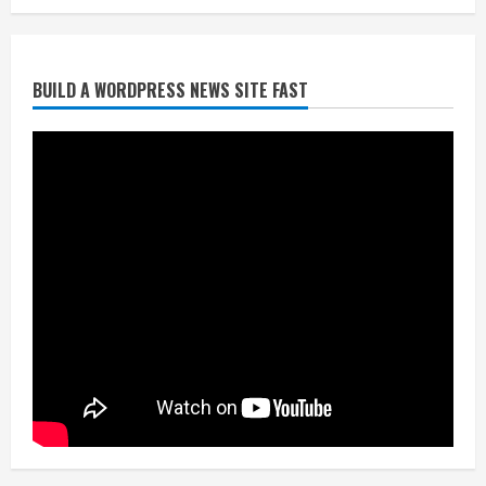
July 24, 2026
2
BUILD A WORDPRESS NEWS SITE FAST
निर्धारित मानक व नियम का बारीकी से किया
जाएगा परीक्षण, तब कार्रवाई
July 24, 2026
3
नियमों के अनुरूप होगी हैंडओवर की प्रक्रियाः
आयुक्त
July 24, 2026
4
हाई-रिस्क इमारतों के ओसी में बड़ा बदलाव,
निजीविशेषज्ञों की रिपोर्ट पर भी मिलेगा
प्रमाणपत्र
July 24, 2026
5