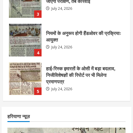
आयुक्त
July 24, 2026
4
हाई-रिस्क इमारतों के ओसी में बड़ा बदलाव,
निजीविशेषज्ञों की रिपोर्ट पर भी मिलेगा
प्रमाणपत्र
July 24, 2026
5
एचईआरसी के अध्यक्ष नंद लाल का निधन
July 24, 2026
1
आज शाम तक गणना प्रपत्र बीएलओ को वापस
हरियाणा न्यूज़
नहीं जमा कराया तो कट जाएगा वोट
July 24, 2026
2