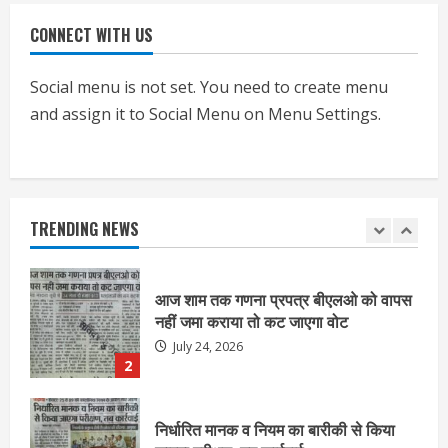
CONNECT WITH US
एचईआरसी के अध्यक्ष नंद लाल का निधन
July 24, 2026
Social menu is not set. You need to create menu
1
and assign it to Social Menu on Menu Settings.
आज शाम तक गणना प्रपत्र बीएलओ को वापस
नहीं जमा कराया तो कट जाएगा वोट
July 24, 2026
TRENDING NEWS
2
निर्धारित मानक व नियम का बारीकी से किया
जाएगा परीक्षण, तब कार्रवाई
July 24, 2026
3
नियमों के अनुरूप होगी हैंडओवर की प्रक्रियाः