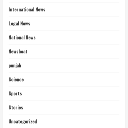
International News
Legal News
National News
Newsbeat
punjab
Science
Sports
Stories
आज शाम तक गणना प्रपत्र बीएलओ को वापस
Uncategorized
नहीं जमा कराया तो कट जाएगा वोट