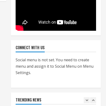
प्रक्रियाः आयुक्त
July 24, 2026
4
हाई-रिस्क इमारतों के ओसी में बड़ा
बदलाव, निजीविशेषज्ञों की रिपोर्ट पर भी
मिलेगा प्रमाणपत्र
July 24, 2026
5
CONNECT WITH US
एचईआरसी के अध्यक्ष नंद लाल का
Social menu is not set. You need to create
निधन
menu and assign it to Social Menu on Menu
July 24, 2026
Settings.
1
आज शाम तक गणना प्रपत्र बीएलओ
को वापस नहीं जमा कराया तो कट
जाएगा वोट
TRENDING NEWS
July 24, 2026
2