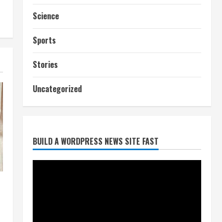
Science
Sports
Stories
आज शाम तक गणना प्रपत्र बीएलओ
Uncategorized
को वापस नहीं जमा कराया तो कट
जाएगा वोट
July 24, 2026
2
BUILD A WORDPRESS NEWS SITE FAST
निर्धारित मानक व नियम का बारीकी से
किया जाएगा परीक्षण, तब कार्रवाई
July 24, 2026
3
नियमों के अनुरूप होगी हैंडओवर की