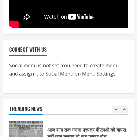
हाई-रिस्क इमारतों के ओसी में बड़ा बदलाव,
निजीविशेषज्ञों की रिपोर्ट पर भी मिलेगा
प्रमाणपत्र
July 24, 2026
5
CONNECT WITH US
एचईआरसी के अध्यक्ष नंद लाल का निधन
July 24, 2026
Social menu is not set. You need to create menu
1
and assign it to Social Menu on Menu Settings.
आज शाम तक गणना प्रपत्र बीएलओ को वापस
नहीं जमा कराया तो कट जाएगा वोट
July 24, 2026
TRENDING NEWS
2
निर्धारित मानक व नियम का बारीकी से किया