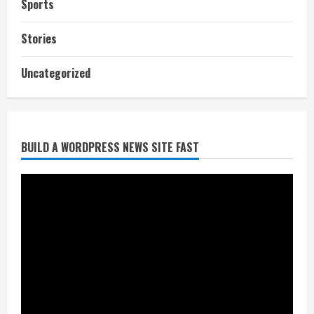
Sports
Stories
आज शाम तक गणना प्रपत्र बीएलओ को वापस
Uncategorized
नहीं जमा कराया तो कट जाएगा वोट
July 24, 2026
2
BUILD A WORDPRESS NEWS SITE FAST
निर्धारित मानक व नियम का बारीकी से किया
जाएगा परीक्षण, तब कार्रवाई
July 24, 2026
3
नियमों के अनुरूप होगी हैंडओवर की प्रक्रियाः
आयुक्त
July 24, 2026
4