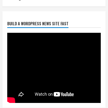
नहीं जमा कराया तो कट जाएगा वोट
July 24, 2026
2
BUILD A WORDPRESS NEWS SITE FAST
निर्धारित मानक व नियम का बारीकी से किया
जाएगा परीक्षण, तब कार्रवाई
July 24, 2026
3
नियमों के अनुरूप होगी हैंडओवर की प्रक्रियाः
आयुक्त
July 24, 2026
4
हाई-रिस्क इमारतों के ओसी में बड़ा बदलाव,
निजीविशेषज्ञों की रिपोर्ट पर भी मिलेगा
प्रमाणपत्र
July 24, 2026
5