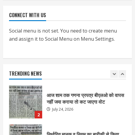
CONNECT WITH US
एचईआरसी के अध्यक्ष नंद लाल का निधन
July 24, 2026
Social menu is not set. You need to create menu
1
and assign it to Social Menu on Menu Settings.
आज शाम तक गणना प्रपत्र बीएलओ को वापस
नहीं जमा कराया तो कट जाएगा वोट
July 24, 2026
TRENDING NEWS
2
निर्धारित मानक व नियम का बारीकी से किया
जाएगा परीक्षण, तब कार्रवाई
July 24, 2026
3
नियमों के अनुरूप होगी हैंडओवर की प्रक्रियाः