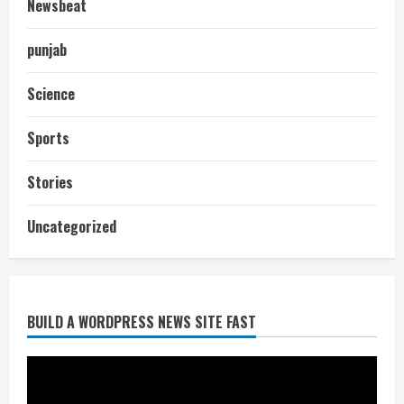
Newsbeat
punjab
Science
Sports
Stories
आज शाम तक गणना प्रपत्र बीएलओ को वापस
Uncategorized
नहीं जमा कराया तो कट जाएगा वोट
July 24, 2026
2
BUILD A WORDPRESS NEWS SITE FAST
निर्धारित मानक व नियम का बारीकी से किया
जाएगा परीक्षण, तब कार्रवाई
July 24, 2026
3