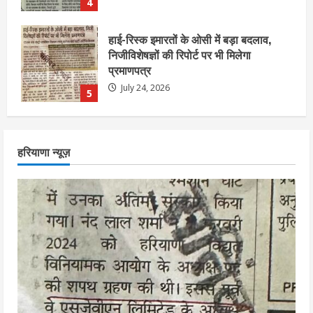
5
एचईआरसी के अध्यक्ष नंद लाल का निधन
July 24, 2026
1
आज शाम तक गणना प्रपत्र बीएलओ को वापस
हरियाणा न्यूज़
नहीं जमा कराया तो कट जाएगा वोट
July 24, 2026
2
निर्धारित मानक व नियम का बारीकी से किया
जाएगा परीक्षण, तब कार्रवाई
July 24, 2026
3