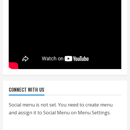
नियमों के अनुरूप होगी हैंडओवर की प्रक्रियाः
आयुक्त
July 24, 2026
4
हाई-रिस्क इमारतों के ओसी में बड़ा बदलाव,
निजीविशेषज्ञों की रिपोर्ट पर भी मिलेगा
प्रमाणपत्र
July 24, 2026
5
CONNECT WITH US
एचईआरसी के अध्यक्ष नंद लाल का निधन
July 24, 2026
Social menu is not set. You need to create menu
1
and assign it to Social Menu on Menu Settings.
आज शाम तक गणना प्रपत्र बीएलओ को वापस