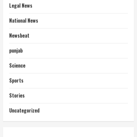
Legal News
National News
Newsbeat
punjab
Science
Sports
Stories
आज शाम तक गणना प्रपत्र बीएलओ को वापस
Uncategorized
नहीं जमा कराया तो कट जाएगा वोट
July 24, 2026
2