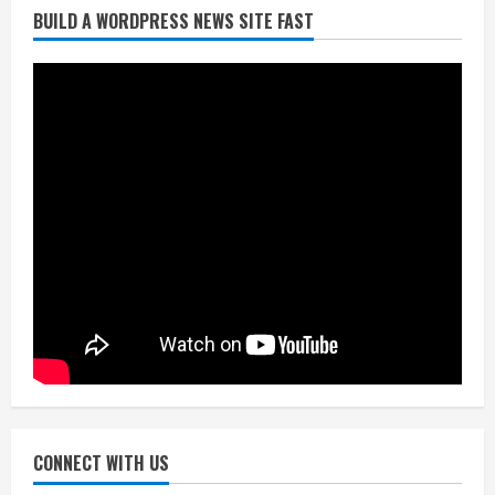
BUILD A WORDPRESS NEWS SITE FAST
निर्धारित मानक व नियम का बारीकी से किया
जाएगा परीक्षण, तब कार्रवाई
July 24, 2026
3
नियमों के अनुरूप होगी हैंडओवर की प्रक्रियाः
आयुक्त
July 24, 2026
4
हाई-रिस्क इमारतों के ओसी में बड़ा बदलाव,
निजीविशेषज्ञों की रिपोर्ट पर भी मिलेगा
प्रमाणपत्र
July 24, 2026
5
CONNECT WITH US
एचईआरसी के अध्यक्ष नंद लाल का निधन