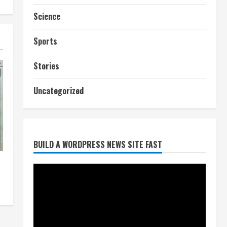
Science
Sports
Stories
Uncategorized
आज शाम तक गणना प्रपत्र बीएलओ
को वापस नहीं जमा कराया तो कट
जाएगा वोट
July 24, 2026
2
BUILD A WORDPRESS NEWS SITE FAST
निर्धारित मानक व नियम का बारीकी से
किया जाएगा परीक्षण, तब कार्रवाई
July 24, 2026
3