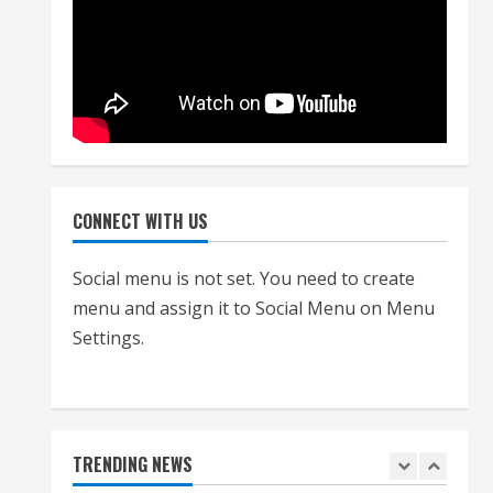
नियमों के अनुरूप होगी हैंडओवर की
प्रक्रियाः आयुक्त
July 24, 2026
4
हाई-रिस्क इमारतों के ओसी में बड़ा
बदलाव, निजीविशेषज्ञों की रिपोर्ट पर भी
मिलेगा प्रमाणपत्र
CONNECT WITH US
July 24, 2026
5
Social menu is not set. You need to create
menu and assign it to Social Menu on Menu
एचईआरसी के अध्यक्ष नंद लाल का
Settings.
निधन
July 24, 2026
1
आज शाम तक गणना प्रपत्र बीएलओ
TRENDING NEWS
को वापस नहीं जमा कराया तो कट