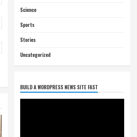
Science
Sports
Stories
Uncategorized
आज शाम तक गणना प्रपत्र बीएलओ
को वापस नहीं जमा कराया तो कट
जाएगा वोट
BUILD A WORDPRESS NEWS SITE FAST
July 24, 2026
2
निर्धारित मानक व नियम का बारीकी से
किया जाएगा परीक्षण, तब कार्रवाई
July 24, 2026
3