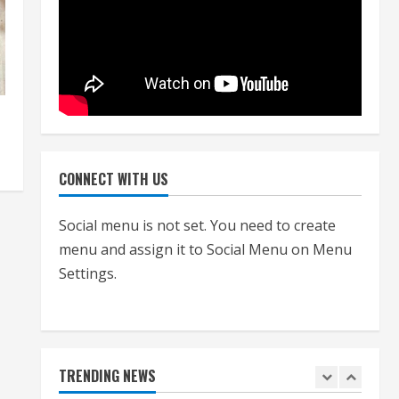
नियमों के अनुरूप होगी हैंडओवर की
प्रक्रियाः आयुक्त
July 24, 2026
4
हाई-रिस्क इमारतों के ओसी में बड़ा
बदलाव, निजीविशेषज्ञों की रिपोर्ट पर भी
CONNECT WITH US
मिलेगा प्रमाणपत्र
July 24, 2026
5
Social menu is not set. You need to create
menu and assign it to Social Menu on Menu
Settings.
एचईआरसी के अध्यक्ष नंद लाल का
निधन
July 24, 2026
1
TRENDING NEWS
आज शाम तक गणना प्रपत्र बीएलओ