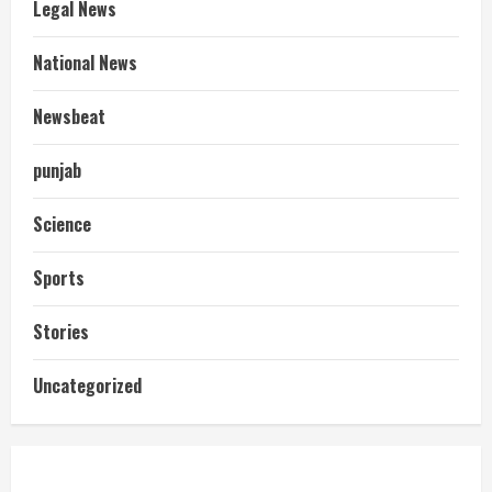
Legal News
National News
Newsbeat
punjab
Science
Sports
Stories
आज शाम तक गणना प्रपत्र बीएलओ को वापस
Uncategorized
नहीं जमा कराया तो कट जाएगा वोट
July 24, 2026
2