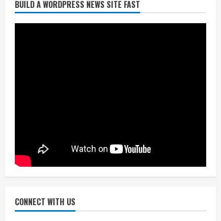
BUILD A WORDPRESS NEWS SITE FAST
निर्धारित मानक व नियम का बारीकी से किया
जाएगा परीक्षण, तब कार्रवाई
July 24, 2026
3
नियमों के अनुरूप होगी हैंडओवर की प्रक्रियाः
आयुक्त
July 24, 2026
4
हाई-रिस्क इमारतों के ओसी में बड़ा बदलाव,
निजीविशेषज्ञों की रिपोर्ट पर भी मिलेगा
प्रमाणपत्र
July 24, 2026
5
CONNECT WITH US
एचईआरसी के अध्यक्ष नंद लाल का निधन