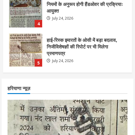
हाई-रिस्क इमारतों के ओसी में बड़ा बदलाव,
निजीविशेषज्ञों की रिपोर्ट पर भी मिलेगा
प्रमाणपत्र
July 24, 2026
5
एचईआरसी के अध्यक्ष नंद लाल का निधन
July 24, 2026
1
आज शाम तक गणना प्रपत्र बीएलओ को वापस
हरियाणा न्यूज़
नहीं जमा कराया तो कट जाएगा वोट
July 24, 2026
2
निर्धारित मानक व नियम का बारीकी से किया
जाएगा परीक्षण, तब कार्रवाई