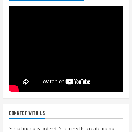
जाएगा परीक्षण, तब कार्रवाई
July 24, 2026
3
नियमों के अनुरूप होगी हैंडओवर की प्रक्रियाः
आयुक्त
July 24, 2026
4
हाई-रिस्क इमारतों के ओसी में बड़ा बदलाव,
निजीविशेषज्ञों की रिपोर्ट पर भी मिलेगा
प्रमाणपत्र
July 24, 2026
5
CONNECT WITH US
एचईआरसी के अध्यक्ष नंद लाल का निधन
July 24, 2026
Social menu is not set. You need to create menu