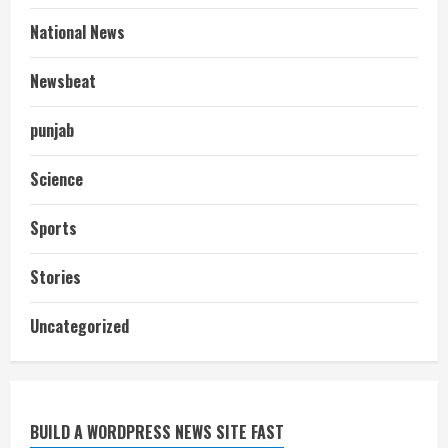
National News
Newsbeat
punjab
Science
Sports
Stories
आज शाम तक गणना प्रपत्र बीएलओ को वापस
Uncategorized
नहीं जमा कराया तो कट जाएगा वोट
July 24, 2026
2
BUILD A WORDPRESS NEWS SITE FAST
निर्धारित मानक व नियम का बारीकी से किया