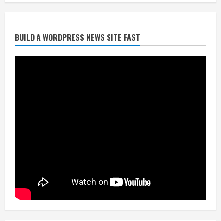
July 24, 2026
2
BUILD A WORDPRESS NEWS SITE FAST
निर्धारित मानक व नियम का बारीकी से किया
जाएगा परीक्षण, तब कार्रवाई
July 24, 2026
3
नियमों के अनुरूप होगी हैंडओवर की प्रक्रियाः
आयुक्त
July 24, 2026
4
हाई-रिस्क इमारतों के ओसी में बड़ा बदलाव,
निजीविशेषज्ञों की रिपोर्ट पर भी मिलेगा
प्रमाणपत्र
July 24, 2026
5