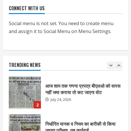
CONNECT WITH US
एचईआरसी के अध्यक्ष नंद लाल का निधन
July 24, 2026
Social menu is not set. You need to create menu
1
and assign it to Social Menu on Menu Settings.
आज शाम तक गणना प्रपत्र बीएलओ को वापस
नहीं जमा कराया तो कट जाएगा वोट
July 24, 2026
TRENDING NEWS
2
निर्धारित मानक व नियम का बारीकी से किया
जाएगा परीक्षण, तब कार्रवाई
July 24, 2026
3
नियमों के अनुरूप होगी हैंडओवर की प्रक्रियाः
आयुक्त