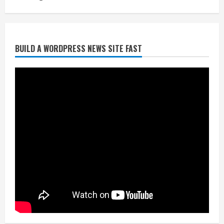
नहीं जमा कराया तो कट जाएगा वोट
July 24, 2026
2
BUILD A WORDPRESS NEWS SITE FAST
निर्धारित मानक व नियम का बारीकी से किया
जाएगा परीक्षण, तब कार्रवाई
July 24, 2026
3
नियमों के अनुरूप होगी हैंडओवर की प्रक्रियाः
आयुक्त
July 24, 2026
4
हाई-रिस्क इमारतों के ओसी में बड़ा बदलाव,
निजीविशेषज्ञों की रिपोर्ट पर भी मिलेगा
प्रमाणपत्र
July 24, 2026
5