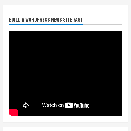
2
BUILD A WORDPRESS NEWS SITE FAST
निर्धारित मानक व नियम का बारीकी से किया
जाएगा परीक्षण, तब कार्रवाई
July 24, 2026
3
नियमों के अनुरूप होगी हैंडओवर की प्रक्रियाः
आयुक्त
July 24, 2026
4
हाई-रिस्क इमारतों के ओसी में बड़ा बदलाव,
निजीविशेषज्ञों की रिपोर्ट पर भी मिलेगा
प्रमाणपत्र
July 24, 2026
5