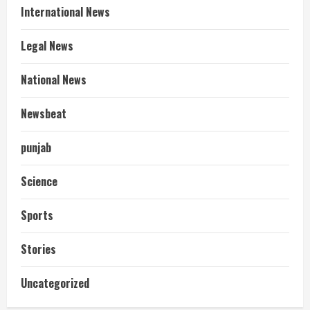
International News
Legal News
National News
Newsbeat
punjab
Science
Sports
Stories
आज शाम तक गणना प्रपत्र बीएलओ को वापस
Uncategorized
नहीं जमा कराया तो कट जाएगा वोट
July 24, 2026