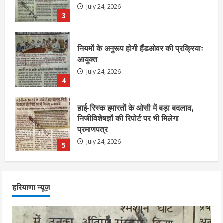
July 24, 2026
4
हाई-रिस्क इमारतों के ओसी में बड़ा बदलाव,
निजीविशेषज्ञों की रिपोर्ट पर भी मिलेगा
प्रमाणपत्र
July 24, 2026
5
एचईआरसी के अध्यक्ष नंद लाल का निधन
July 24, 2026
1
आज शाम तक गणना प्रपत्र बीएलओ को वापस
हरियाणा न्यूज़
नहीं जमा कराया तो कट जाएगा वोट
July 24, 2026
2