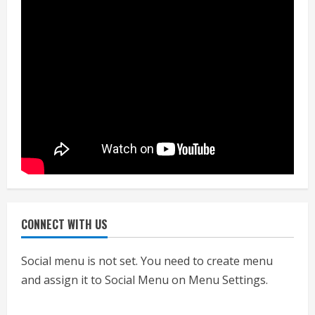
नियमों के अनुरूप होगी हैंडओवर की प्रक्रियाः
आयुक्त
July 24, 2026
4
हाई-रिस्क इमारतों के ओसी में बड़ा बदलाव,
निजीविशेषज्ञों की रिपोर्ट पर भी मिलेगा
प्रमाणपत्र
July 24, 2026
5
CONNECT WITH US
एचईआरसी के अध्यक्ष नंद लाल का निधन
July 24, 2026
Social menu is not set. You need to create menu
1
and assign it to Social Menu on Menu Settings.