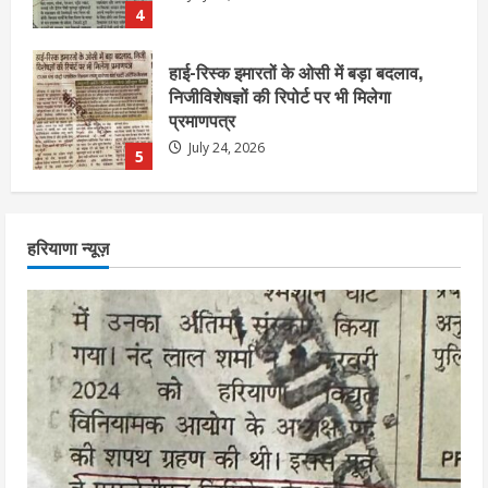
July 24, 2026
5
एचईआरसी के अध्यक्ष नंद लाल का निधन
July 24, 2026
1
आज शाम तक गणना प्रपत्र बीएलओ को वापस
हरियाणा न्यूज़
नहीं जमा कराया तो कट जाएगा वोट
July 24, 2026
2
निर्धारित मानक व नियम का बारीकी से किया
जाएगा परीक्षण, तब कार्रवाई
July 24, 2026
3