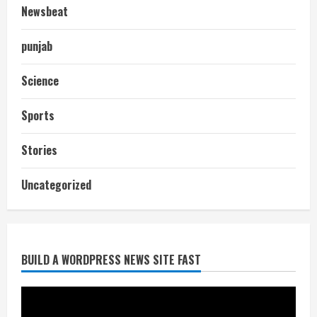
Newsbeat
punjab
Science
Sports
Stories
आज शाम तक गणना प्रपत्र बीएलओ को वापस
Uncategorized
नहीं जमा कराया तो कट जाएगा वोट
July 24, 2026
2
BUILD A WORDPRESS NEWS SITE FAST
निर्धारित मानक व नियम का बारीकी से किया
जाएगा परीक्षण, तब कार्रवाई
July 24, 2026
3