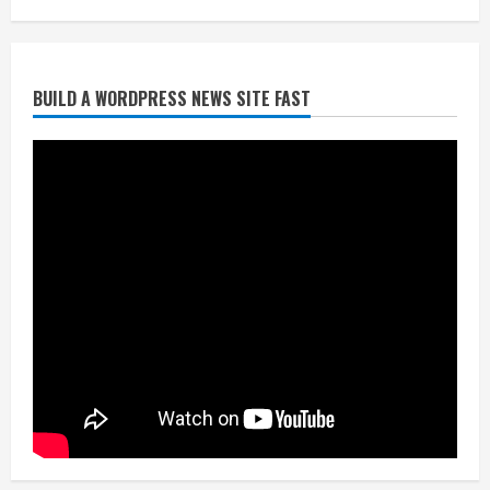
July 24, 2026
2
BUILD A WORDPRESS NEWS SITE FAST
निर्धारित मानक व नियम का बारीकी से किया
जाएगा परीक्षण, तब कार्रवाई
July 24, 2026
3
नियमों के अनुरूप होगी हैंडओवर की प्रक्रियाः
आयुक्त
July 24, 2026
4
हाई-रिस्क इमारतों के ओसी में बड़ा बदलाव,
निजीविशेषज्ञों की रिपोर्ट पर भी मिलेगा
प्रमाणपत्र
July 24, 2026
5