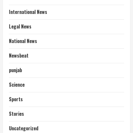
International News
Legal News
National News
Newsbeat
punjab
Science
Sports
Stories
आज शाम तक गणना प्रपत्र बीएलओ को वापस
Uncategorized
नहीं जमा कराया तो कट जाएगा वोट