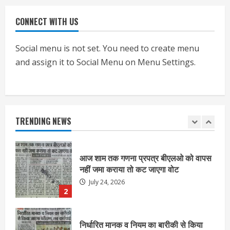
CONNECT WITH US
एचईआरसी के अध्यक्ष नंद लाल का निधन
July 24, 2026
Social menu is not set. You need to create menu
1
and assign it to Social Menu on Menu Settings.
आज शाम तक गणना प्रपत्र बीएलओ को वापस
नहीं जमा कराया तो कट जाएगा वोट
July 24, 2026
TRENDING NEWS
2
निर्धारित मानक व नियम का बारीकी से किया
जाएगा परीक्षण, तब कार्रवाई
July 24, 2026
3
नियमों के अनुरूप होगी हैंडओवर की प्रक्रियाः