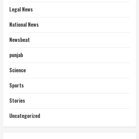
Legal News
National News
Newsbeat
punjab
Science
Sports
Stories
आज शाम तक गणना प्रपत्र बीएलओ को वापस
Uncategorized
नहीं जमा कराया तो कट जाएगा वोट
July 24, 2026
2