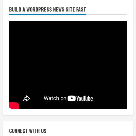
BUILD A WORDPRESS NEWS SITE FAST
निर्धारित मानक व नियम का बारीकी से किया
जाएगा परीक्षण, तब कार्रवाई
July 24, 2026
3
नियमों के अनुरूप होगी हैंडओवर की प्रक्रियाः
आयुक्त
July 24, 2026
4
हाई-रिस्क इमारतों के ओसी में बड़ा बदलाव,
निजीविशेषज्ञों की रिपोर्ट पर भी मिलेगा
प्रमाणपत्र
July 24, 2026
5
CONNECT WITH US
एचईआरसी के अध्यक्ष नंद लाल का निधन