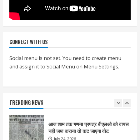
निजीविशेषज्ञों की रिपोर्ट पर भी मिलेगा
प्रमाणपत्र
July 24, 2026
5
CONNECT WITH US
एचईआरसी के अध्यक्ष नंद लाल का निधन
July 24, 2026
Social menu is not set. You need to create menu
1
and assign it to Social Menu on Menu Settings.
आज शाम तक गणना प्रपत्र बीएलओ को वापस
नहीं जमा कराया तो कट जाएगा वोट
July 24, 2026
TRENDING NEWS
2
निर्धारित मानक व नियम का बारीकी से किया
जाएगा परीक्षण, तब कार्रवाई
July 24, 2026