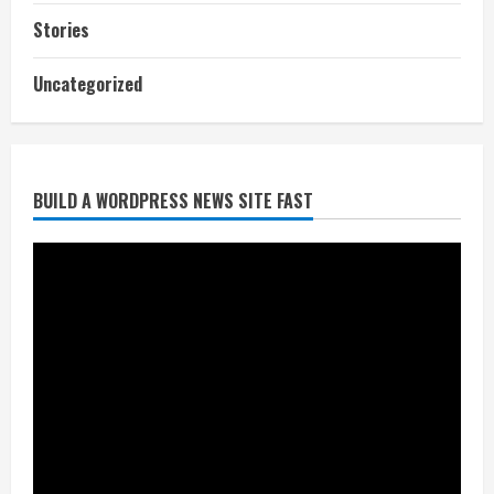
Stories
आज शाम तक गणना प्रपत्र बीएलओ को वापस
Uncategorized
नहीं जमा कराया तो कट जाएगा वोट
July 24, 2026
2
BUILD A WORDPRESS NEWS SITE FAST
निर्धारित मानक व नियम का बारीकी से किया
जाएगा परीक्षण, तब कार्रवाई
July 24, 2026
3
नियमों के अनुरूप होगी हैंडओवर की प्रक्रियाः
आयुक्त
July 24, 2026
4
हाई-रिस्क इमारतों के ओसी में बड़ा बदलाव,