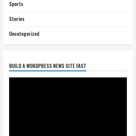
Sports
Stories
आज शाम तक गणना प्रपत्र बीएलओ को वापस
Uncategorized
नहीं जमा कराया तो कट जाएगा वोट
July 24, 2026
2
BUILD A WORDPRESS NEWS SITE FAST
निर्धारित मानक व नियम का बारीकी से किया
जाएगा परीक्षण, तब कार्रवाई
July 24, 2026
3
नियमों के अनुरूप होगी हैंडओवर की प्रक्रियाः
आयुक्त
July 24, 2026
4