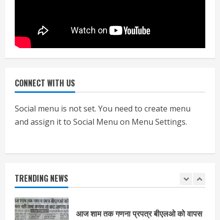
हाई-रिस्क इमारतों के ओसी में बड़ा बदलाव,
निजीविशेषज्ञों की रिपोर्ट पर भी मिलेगा
प्रमाणपत्र
July 24, 2026
5
CONNECT WITH US
एचईआरसी के अध्यक्ष नंद लाल का निधन
July 24, 2026
Social menu is not set. You need to create menu
1
and assign it to Social Menu on Menu Settings.
आज शाम तक गणना प्रपत्र बीएलओ को वापस
नहीं जमा कराया तो कट जाएगा वोट
July 24, 2026
TRENDING NEWS
2
निर्धारित मानक व नियम का बारीकी से किया