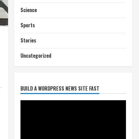
Science
Sports
Stories
आज शाम तक गणना प्रपत्र बीएलओ
को वापस नहीं जमा कराया तो कट
Uncategorized
जाएगा वोट
July 24, 2026
2
BUILD A WORDPRESS NEWS SITE FAST
निर्धारित मानक व नियम का बारीकी से
किया जाएगा परीक्षण, तब कार्रवाई
July 24, 2026
3
नियमों के अनुरूप होगी हैंडओवर की