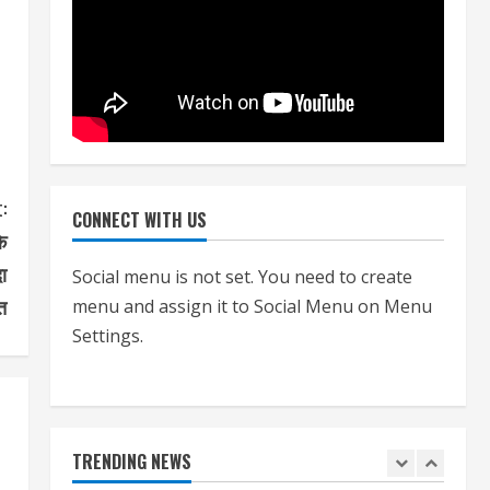
प्रक्रियाः आयुक्त
July 24, 2026
4
हाई-रिस्क इमारतों के ओसी में बड़ा
बदलाव, निजीविशेषज्ञों की रिपोर्ट पर भी
मिलेगा प्रमाणपत्र
July 24, 2026
5
:
CONNECT WITH US
े
एचईआरसी के अध्यक्ष नंद लाल का
ा
Social menu is not set. You need to create
निधन
त
menu and assign it to Social Menu on Menu
July 24, 2026
1
Settings.
आज शाम तक गणना प्रपत्र बीएलओ
को वापस नहीं जमा कराया तो कट
जाएगा वोट
TRENDING NEWS
July 24, 2026
2