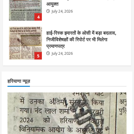
निजीविशेषज्ञों की रिपोर्ट पर भी मिलेगा
प्रमाणपत्र
July 24, 2026
5
एचईआरसी के अध्यक्ष नंद लाल का निधन
July 24, 2026
1
आज शाम तक गणना प्रपत्र बीएलओ को वापस
हरियाणा न्यूज़
नहीं जमा कराया तो कट जाएगा वोट
July 24, 2026
2
निर्धारित मानक व नियम का बारीकी से किया
जाएगा परीक्षण, तब कार्रवाई
July 24, 2026
3