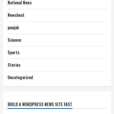
National News
Newsbeat
punjab
Science
Sports
Stories
आज शाम तक गणना प्रपत्र बीएलओ को वापस
Uncategorized
नहीं जमा कराया तो कट जाएगा वोट
July 24, 2026
2
BUILD A WORDPRESS NEWS SITE FAST
निर्धारित मानक व नियम का बारीकी से किया
जाएगा परीक्षण, तब कार्रवाई