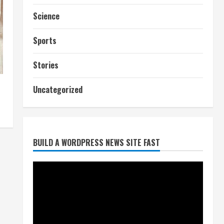
Science
Sports
Stories
आज शाम तक गणना प्रपत्र बीएलओ
को वापस नहीं जमा कराया तो कट
Uncategorized
जाएगा वोट
July 24, 2026
2
BUILD A WORDPRESS NEWS SITE FAST
निर्धारित मानक व नियम का बारीकी से
किया जाएगा परीक्षण, तब कार्रवाई
July 24, 2026
3
नियमों के अनुरूप होगी हैंडओवर की
प्रक्रियाः आयुक्त