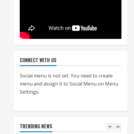
July 24, 2026
4
हाई-रिस्क इमारतों के ओसी में बड़ा
बदलाव, निजीविशेषज्ञों की रिपोर्ट पर भी
मिलेगा प्रमाणपत्र
July 24, 2026
5
CONNECT WITH US
एचईआरसी के अध्यक्ष नंद लाल का
Social menu is not set. You need to create
निधन
menu and assign it to Social Menu on Menu
July 24, 2026
1
Settings.
आज शाम तक गणना प्रपत्र बीएलओ
को वापस नहीं जमा कराया तो कट
जाएगा वोट
TRENDING NEWS
July 24, 2026
2