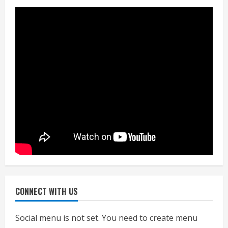
जाएगा परीक्षण, तब कार्रवाई
July 24, 2026
3
नियमों के अनुरूप होगी हैंडओवर की प्रक्रियाः
आयुक्त
July 24, 2026
4
हाई-रिस्क इमारतों के ओसी में बड़ा बदलाव,
निजीविशेषज्ञों की रिपोर्ट पर भी मिलेगा
प्रमाणपत्र
July 24, 2026
5
CONNECT WITH US
एचईआरसी के अध्यक्ष नंद लाल का निधन
July 24, 2026
Social menu is not set. You need to create menu
1