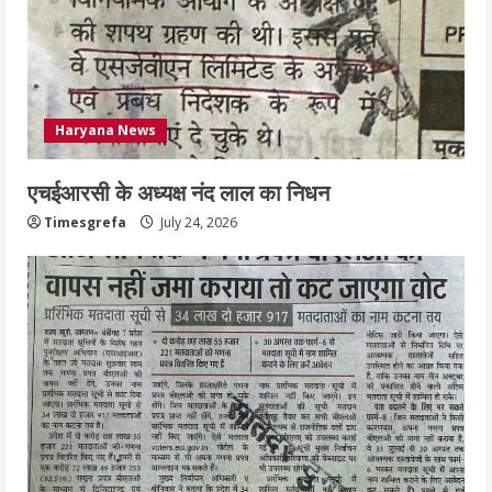
3
नियमों के अनुरूप होगी हैंडओवर की प्रक्रियाः
आयुक्त
Haryana News
July 24, 2026
4
एचईआरसी के अध्यक्ष नंद लाल का निधन
हाई-रिस्क इमारतों के ओसी में बड़ा बदलाव,
Timesgrefa
July 24, 2026
निजीविशेषज्ञों की रिपोर्ट पर भी मिलेगा
प्रमाणपत्र
July 24, 2026
5