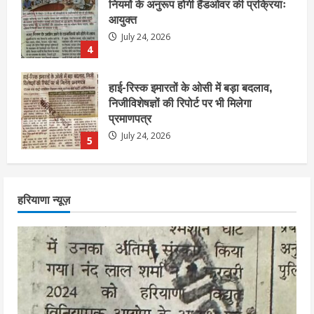
निजीविशेषज्ञों की रिपोर्ट पर भी मिलेगा
प्रमाणपत्र
July 24, 2026
5
एचईआरसी के अध्यक्ष नंद लाल का निधन
July 24, 2026
1
आज शाम तक गणना प्रपत्र बीएलओ को वापस
हरियाणा न्यूज़
नहीं जमा कराया तो कट जाएगा वोट
July 24, 2026
2
निर्धारित मानक व नियम का बारीकी से किया
जाएगा परीक्षण, तब कार्रवाई
July 24, 2026