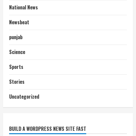
National News
Newsbeat
punjab
Science
Sports
Stories
आज शाम तक गणना प्रपत्र बीएलओ को वापस
Uncategorized
नहीं जमा कराया तो कट जाएगा वोट
July 24, 2026
2
BUILD A WORDPRESS NEWS SITE FAST
निर्धारित मानक व नियम का बारीकी से किया