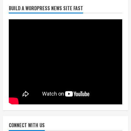
BUILD A WORDPRESS NEWS SITE FAST
निर्धारित मानक व नियम का बारीकी से किया
जाएगा परीक्षण, तब कार्रवाई
July 24, 2026
3
नियमों के अनुरूप होगी हैंडओवर की प्रक्रियाः
आयुक्त
July 24, 2026
4
हाई-रिस्क इमारतों के ओसी में बड़ा बदलाव,
निजीविशेषज्ञों की रिपोर्ट पर भी मिलेगा
प्रमाणपत्र
July 24, 2026
5
CONNECT WITH US
एचईआरसी के अध्यक्ष नंद लाल का निधन