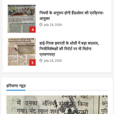
हाई-रिस्क इमारतों के ओसी में बड़ा बदलाव,
निजीविशेषज्ञों की रिपोर्ट पर भी मिलेगा
प्रमाणपत्र
July 24, 2026
5
एचईआरसी के अध्यक्ष नंद लाल का निधन
July 24, 2026
1
आज शाम तक गणना प्रपत्र बीएलओ को वापस
हरियाणा न्यूज़
नहीं जमा कराया तो कट जाएगा वोट
July 24, 2026
2
निर्धारित मानक व नियम का बारीकी से किया