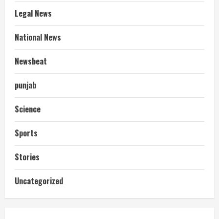
Legal News
National News
Newsbeat
punjab
Science
Sports
Stories
आज शाम तक गणना प्रपत्र बीएलओ को वापस
Uncategorized
नहीं जमा कराया तो कट जाएगा वोट
July 24, 2026
2