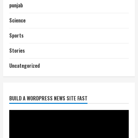
punjab
Science
Sports
Stories
आज शाम तक गणना प्रपत्र बीएलओ को वापस
Uncategorized
नहीं जमा कराया तो कट जाएगा वोट
July 24, 2026
2
BUILD A WORDPRESS NEWS SITE FAST
निर्धारित मानक व नियम का बारीकी से किया
जाएगा परीक्षण, तब कार्रवाई
July 24, 2026
3