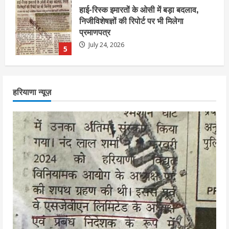
एचईआरसी के अध्यक्ष नंद लाल का निधन
July 24, 2026
1
आज शाम तक गणना प्रपत्र बीएलओ को वापस
हरियाणा न्यूज़
नहीं जमा कराया तो कट जाएगा वोट
July 24, 2026
2
निर्धारित मानक व नियम का बारीकी से किया
जाएगा परीक्षण, तब कार्रवाई
July 24, 2026
3
नियमों के अनुरूप होगी हैंडओवर की प्रक्रियाः
आयुक्त