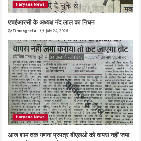
Haryana News
July 24, 2026
4
एचईआरसी के अध्यक्ष नंद लाल का निधन
हाई-रिस्क इमारतों के ओसी में बड़ा बदलाव,
Timesgrefa
July 24, 2026
निजीविशेषज्ञों की रिपोर्ट पर भी मिलेगा
प्रमाणपत्र
July 24, 2026
5
Haryana News
आज शाम तक गणना प्रपत्र बीएलओ को वापस नहीं जमा