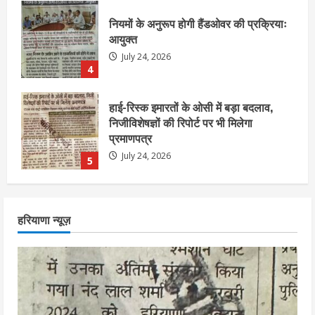
हाई-रिस्क इमारतों के ओसी में बड़ा बदलाव,
निजीविशेषज्ञों की रिपोर्ट पर भी मिलेगा
प्रमाणपत्र
July 24, 2026
5
एचईआरसी के अध्यक्ष नंद लाल का निधन
July 24, 2026
1
आज शाम तक गणना प्रपत्र बीएलओ को वापस
हरियाणा न्यूज़
नहीं जमा कराया तो कट जाएगा वोट
July 24, 2026
2
निर्धारित मानक व नियम का बारीकी से किया
जाएगा परीक्षण, तब कार्रवाई