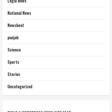
Legal News
National News
Newsbeat
punjab
Science
Sports
Stories
आज शाम तक गणना प्रपत्र बीएलओ को वापस
Uncategorized
नहीं जमा कराया तो कट जाएगा वोट
July 24, 2026
2