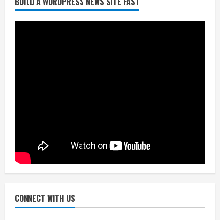
BUILD A WORDPRESS NEWS SITE FAST
निर्धारित मानक व नियम का बारीकी से किया
जाएगा परीक्षण, तब कार्रवाई
July 24, 2026
3
नियमों के अनुरूप होगी हैंडओवर की प्रक्रियाः
आयुक्त
July 24, 2026
4
हाई-रिस्क इमारतों के ओसी में बड़ा बदलाव,
निजीविशेषज्ञों की रिपोर्ट पर भी मिलेगा
प्रमाणपत्र
July 24, 2026
5
CONNECT WITH US
एचईआरसी के अध्यक्ष नंद लाल का निधन
July 24, 2026